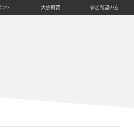
ベント
大会概要
参加希望の方
ベントTOP
の他
画セッション
展者セミナー
示会
体会
般発表
スター発表