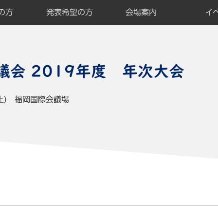
の方
発表希望の方
会場案内
イ
の方TOP
プ
ミナーに関する注意事項
ュアル
発表希望の方TOP
論文提出について
著作権規定
論文作成の手引き
発表要領
イ
そ
企
出
展
全
一
ポ
議会 2019年度 年次大会
土)
福岡国際会議場
て