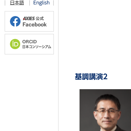
日本語
English
過去のお知らせ
2016年
2019年
AXIES@EDUCASE 2023 Chicag
2015年
2018年
AXIES@EDUCASE 2019 Chicag
2014年
AXIES@EDUCASE 2018 Denver
2013年
AXIES@EDUCASE 2017 Philade
2012年
AXIES@EDUCASE 2016 Anahe
AXIES@EDUCASE 2015 Indianap
基調講演2