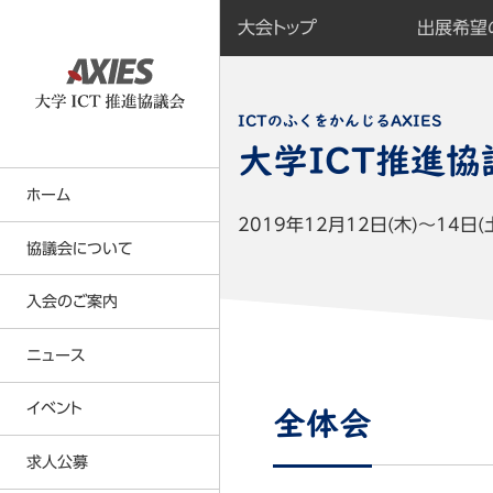
大会トップ
出展希望
出展希望
展示マッ
出展者セ
出展マニ
大学ICT推進協
ホーム
2019年12月12日(木)～14日(
協議会について
入会のご案内
大学ICT推進協議会の事業内容
事業計画・事業報告
ニュース
正会員について
名簿（会員・役員・所属研究者）
賛助会員について
イベント
全体会
定款・各種規則等
会員特典
求人公募
貸借対照表
年会費の請求及び納入の方法につい