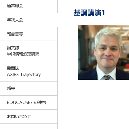
反社会的勢力に対する基本方針
通常総会
入会金および会費に関する規定
基調講演1
プライバシーポリシー
年次大会
2026年度通常総会の結果
事務局
2026年
2025年度通常総会の結果
報告書等
2026年度 年次大会
AXIES イベントカレンダー
2025年
2024年度通常総会の結果
2025年度 年次大会
論文誌
著作権教育教材
2024年
2023年度通常総会の結果
学術情報処理研究
2024年度 年次大会
情報倫理デジタルビデオ
2023年
2026年
2022年度通常総会の結果
2023年度 年次大会
機関誌
各種刊行物
2022年
2025年
AXIES Trajectory
2021年度通常総会の結果
2022年度 年次大会
ICT利活用調査
2021年
2024年
2020年度通常総会の結果
部会
2021年度 年次大会
MOOC等調査
2020年
2023年
2019年度通常総会の結果
2020年度 年次大会
EDUCAUSEとの連携
大学ICT推進協議会 年次大会論文
2019年
2022年
2018年度通常総会の結果
2019年度 年次大会
2018年
2021年
お問い合わせ
AXIES@EDUCAUSE 2025 Nashvi
2017年度通常総会の結果
2018年度 年次大会
2017年
2020年
AXIES@EDUCASE 2024 San Ant