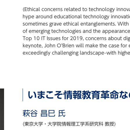
(Ethical concerns related to technology innov
o
hype around educational technology innovati
o
sometimes grave ethical entanglements. With 
of emerging technologies and the appearance
Top 10 IT Issues for 2019, concerns about digita
lphia
keynote, John O’Brien will make the case for 
exceedingly challenging landscape–with higher
im
olis
いまこそ情報教育革命な
萩谷 昌巳 氏
(東京大学・大学院情報理工学系研究科 教授)