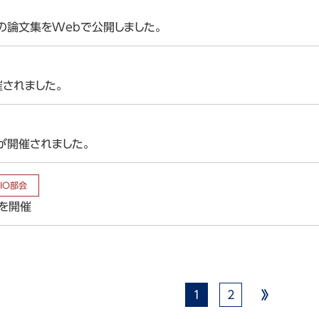
o
会の論文集をWebで公開しました。
o
催されました。
lphia
im
会が開催されました。
olis
CIO部会
議を開催
1
2