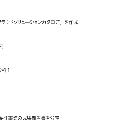
クラウドソリューションカタログ」を作成
内
資料１
集
ド委託事業の成果報告書を公表
lle
onio