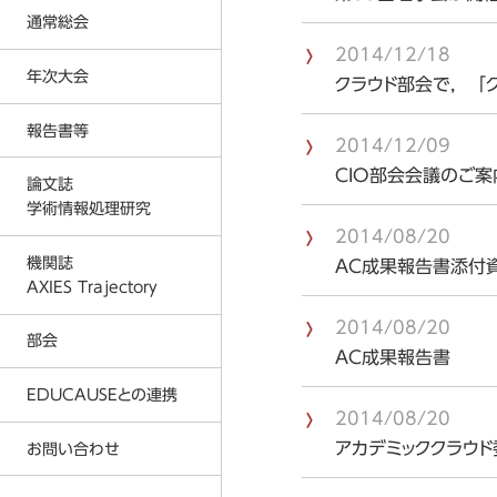
反社会的勢力に対する基本方針
通常総会
入会金および会費に関する規定
2014/12/18
プライバシーポリシー
年次大会
2026年度通常総会の結果
クラウド部会で，「
事務局
2026年
2025年度通常総会の結果
報告書等
2026年度 年次大会
2014/12/09
AXIES イベントカレンダー
2025年
2024年度通常総会の結果
2025年度 年次大会
CIO部会会議のご案
論文誌
著作権教育教材
2024年
2023年度通常総会の結果
学術情報処理研究
2024年度 年次大会
情報倫理デジタルビデオ
2023年
2026年
2014/08/20
2022年度通常総会の結果
2023年度 年次大会
機関誌
AC成果報告書添付
各種刊行物
2022年
2025年
AXIES Trajectory
2021年度通常総会の結果
2022年度 年次大会
ICT利活用調査
2021年
2024年
2014/08/20
2020年度通常総会の結果
部会
2021年度 年次大会
MOOC等調査
AC成果報告書
2020年
2023年
2019年度通常総会の結果
2020年度 年次大会
EDUCAUSEとの連携
大学ICT推進協議会 年次大会論文
2019年
2022年
2018年度通常総会の結果
2014/08/20
2019年度 年次大会
2018年
2021年
アカデミッククラウ
お問い合わせ
AXIES@EDUCAUSE 2025 Nashvi
2017年度通常総会の結果
2018年度 年次大会
2017年
2020年
AXIES@EDUCASE 2024 San Ant