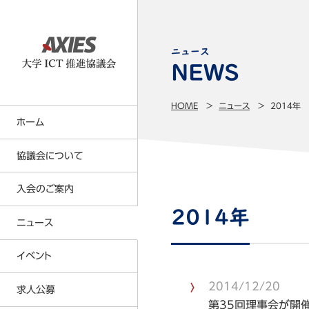
ニュース
HOME
ニュース
2014年
ホーム
協議会について
入会のご案内
大学ICT推進協議会の事業内容
2014年
事業計画・事業報告
ニュース
正会員について
名簿（会員・役員・所属研究者）
賛助会員について
イベント
定款・各種規則等
会員特典
2014/12/20
求人公募
貸借対照表
年会費の請求及び納入の方法につい
第35回理事会が開