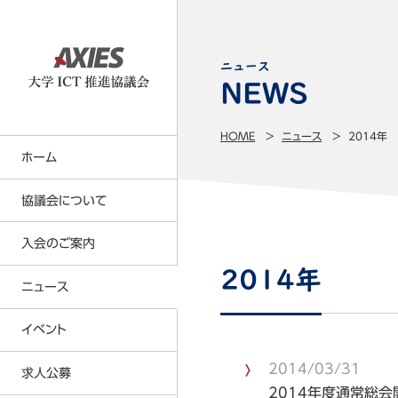
ニュース
HOME
ニュース
2014年
ホーム
協議会について
入会のご案内
大学ICT推進協議会の事業内容
2014年
事業計画・事業報告
ニュース
正会員について
名簿（会員・役員・所属研究者）
賛助会員について
イベント
定款・各種規則等
会員特典
2014/03/31
求人公募
貸借対照表
年会費の請求及び納入の方法につい
2014年度通常総会