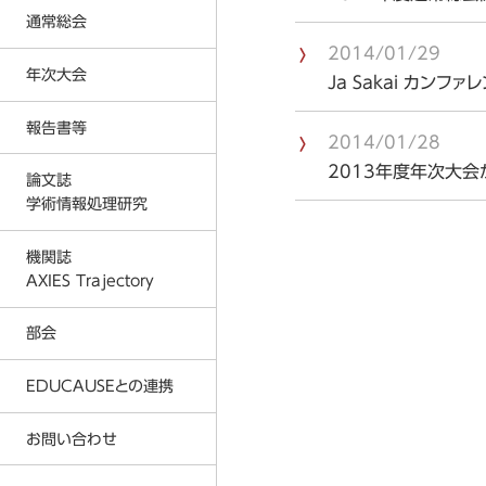
反社会的勢力に対する基本方針
通常総会
入会金および会費に関する規定
2014/01/29
プライバシーポリシー
年次大会
2026年度通常総会の結果
Ja Sakai カン
事務局
2026年
2025年度通常総会の結果
報告書等
2026年度 年次大会
2014/01/28
AXIES イベントカレンダー
2025年
2024年度通常総会の結果
2025年度 年次大会
2013年度年次大
論文誌
著作権教育教材
2024年
2023年度通常総会の結果
学術情報処理研究
2024年度 年次大会
情報倫理デジタルビデオ
2023年
2026年
2022年度通常総会の結果
2023年度 年次大会
機関誌
各種刊行物
2022年
2025年
AXIES Trajectory
2021年度通常総会の結果
2022年度 年次大会
ICT利活用調査
2021年
2024年
2020年度通常総会の結果
部会
2021年度 年次大会
MOOC等調査
2020年
2023年
2019年度通常総会の結果
2020年度 年次大会
EDUCAUSEとの連携
大学ICT推進協議会 年次大会論文
2019年
2022年
2018年度通常総会の結果
2019年度 年次大会
2018年
2021年
お問い合わせ
AXIES@EDUCAUSE 2025 Nashvi
2017年度通常総会の結果
2018年度 年次大会
2017年
2020年
AXIES@EDUCASE 2024 San Ant