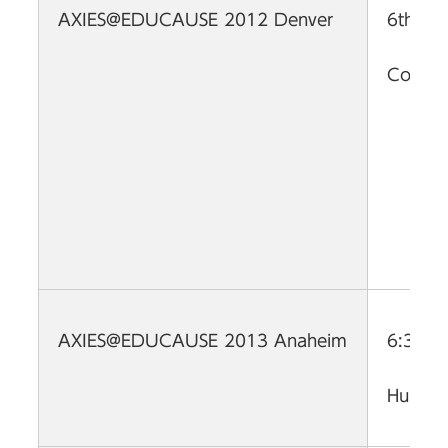
6th No
AXIES@EDUCAUSE 2012 Denver
Colora
6:30 p
AXIES@EDUCAUSE 2013 Anaheim
Hunting