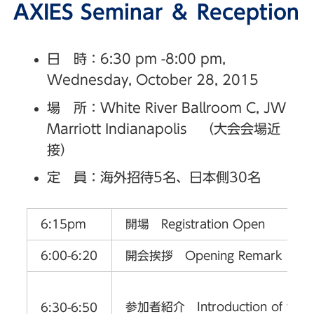
AXIES Seminar ＆ Reception
日 時：6:30 pm -8:00 pm,
Wednesday, October 28, 2015
場 所：White River Ballroom C, JW
Marriott Indianapolis （大会会場近
接）
定 員：海外招待5名、日本側30名
6:15pm
開場 Registration Open
6:00-6:20
開会挨拶 Opening Remark (AXIE
参加者紹介 Introduction of the Pa
6:30-6:50