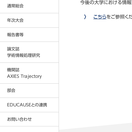
今後の大学における情報
反社会的勢力に対する基本方針
通常総会
入会金および会費に関する規定
プライバシーポリシー
こちら
をご参照く
年次大会
2026年度通常総会の結果
事務局
2026年
2025年度通常総会の結果
報告書等
2026年度 年次大会
AXIES イベントカレンダー
2025年
2024年度通常総会の結果
2025年度 年次大会
論文誌
著作権教育教材
2024年
2023年度通常総会の結果
学術情報処理研究
2024年度 年次大会
情報倫理デジタルビデオ
2023年
2026年
2022年度通常総会の結果
2023年度 年次大会
機関誌
各種刊行物
2022年
2025年
AXIES Trajectory
2021年度通常総会の結果
2022年度 年次大会
ICT利活用調査
2021年
2024年
2020年度通常総会の結果
部会
2021年度 年次大会
MOOC等調査
2020年
2023年
2019年度通常総会の結果
2020年度 年次大会
EDUCAUSEとの連携
大学ICT推進協議会 年次大会論文
2019年
2022年
2018年度通常総会の結果
2019年度 年次大会
2018年
2021年
お問い合わせ
AXIES@EDUCAUSE 2025 Nashvi
2017年度通常総会の結果
2018年度 年次大会
2017年
2020年
AXIES@EDUCASE 2024 San Ant