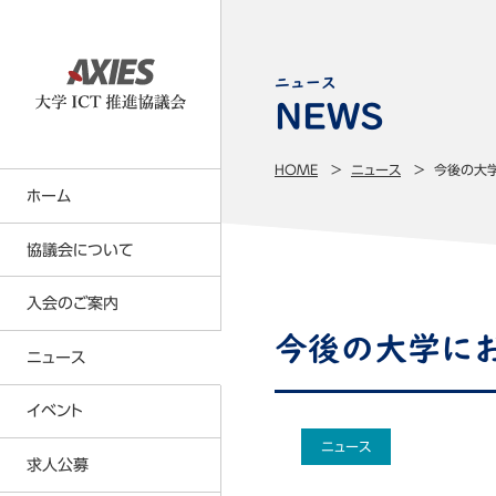
ニュース
HOME
ニュース
今後の大
ホーム
協議会について
入会のご案内
大学ICT推進協議会の事業内容
今後の大学に
事業計画・事業報告
ニュース
正会員について
名簿（会員・役員・所属研究者）
賛助会員について
イベント
定款・各種規則等
会員特典
ニュース
求人公募
貸借対照表
年会費の請求及び納入の方法につい