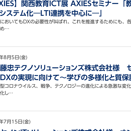
XIES】関西教育ICT展 AXIESセミナ
システム化―LTI連携を中心に―」
おいてもDXの必要性が叫ばれ、これを推進するためにも、各
め…
年8月5日(金)
藤忠テクノソリューションズ株式会社様 セミ
DXの実現に向けて～学びの多様化と質保証
型コロナウイルス、戦争、テクノロジーの進化による急激な変
化し…
集
lle
年7月15日(金)
onio