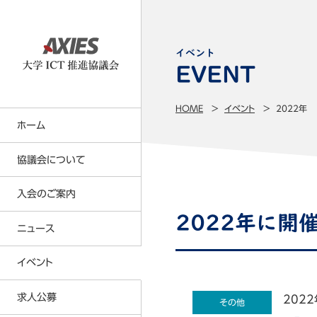
イベント
HOME
イベント
2022年
ホーム
協議会について
入会のご案内
大学ICT推進協議会の事業内容
2022年に開
事業計画・事業報告
ニュース
正会員について
名簿（会員・役員・所属研究者）
賛助会員について
イベント
定款・各種規則等
会員特典
求人公募
2022
貸借対照表
その他
年会費の請求及び納入の方法につい