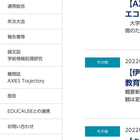
【A
反社会的勢力に対する基本方針
通常総会
入会金および会費に関する規定
エコ
プライバシーポリシー
年次大会
2026年度通常総会の結果
大学に
事務局
2026年
現のた
2025年度通常総会の結果
報告書等
2026年度 年次大会
AXIES イベントカレンダー
2025年
2024年度通常総会の結果
2025年度 年次大会
論文誌
著作権教育教材
2024年
2023年度通常総会の結果
学術情報処理研究
2024年度 年次大会
2022
その他
情報倫理デジタルビデオ
2023年
2026年
2022年度通常総会の結果
【伊
2023年度 年次大会
機関誌
各種刊行物
2022年
2025年
AXIES Trajectory
2021年度通常総会の結果
教育
2022年度 年次大会
ICT利活用調査
2021年
2024年
概要新
2020年度通常総会の結果
部会
2021年度 年次大会
観は変
MOOC等調査
2020年
2023年
2019年度通常総会の結果
2020年度 年次大会
EDUCAUSEとの連携
大学ICT推進協議会 年次大会論文
2019年
2022年
2018年度通常総会の結果
2019年度 年次大会
2018年
2021年
お問い合わせ
AXIES@EDUCAUSE 2025 Nashvi
2017年度通常総会の結果
2022
その他
2018年度 年次大会
2017年
2020年
AXIES@EDUCASE 2024 San Ant