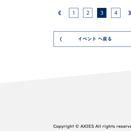
1
2
3
4
イベント へ戻る
Copyright © AXIES All rights reserv