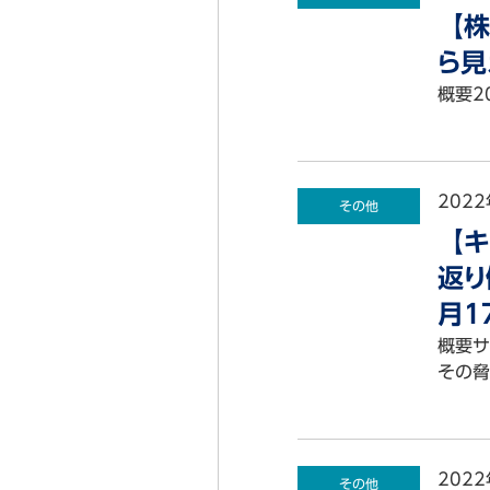
【株
ら見
概要2
2022
その他
【キ
返り
月1
概要サ
その脅
2022
その他