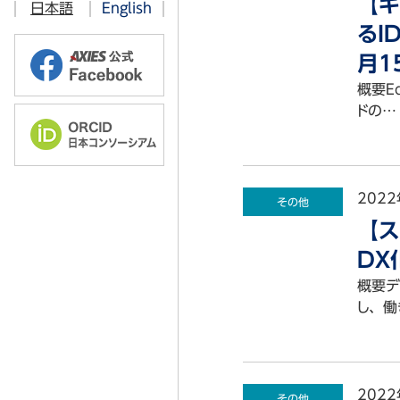
【キ
日本語
English
過去のお知らせ
2016年
2019年
るI
AXIES@EDUCASE 2023 Chicag
2015年
2018年
月1
AXIES@EDUCASE 2019 Chicag
概要E
2014年
AXIES@EDUCASE 2018 Denver
ドの…
2013年
AXIES@EDUCASE 2017 Philade
2012年
AXIES@EDUCASE 2016 Anahe
2022
AXIES@EDUCASE 2015 Indianap
その他
【ス
DX
概要デ
し、働
2022
その他