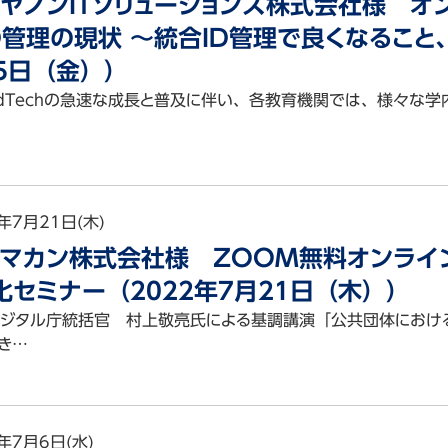
ヤノンITソリューションズ株式会社様 
D管理の現状 〜統合ID管理で良くなること
o
5日（金））
o
dTechの急速な成長と普及に伴い、各教育機関では、様々な学
lphia
im
年7月21日(木)
olis
マカン株式会社様 ZOOM無料オンライ
化セミナー（2022年7月21日（木））
ジタル庁統括官 村上敬亮氏による基調講演「公共団体における
き…
年7月6日(水)