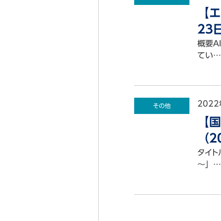
【エ
23
概要A
てい…
2022
その他
【国
（2
タイト
～」…