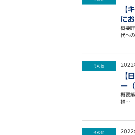
【キ
にお
概要昨
代への
2022
その他
【日
ー（
概要第
推…
2022
その他