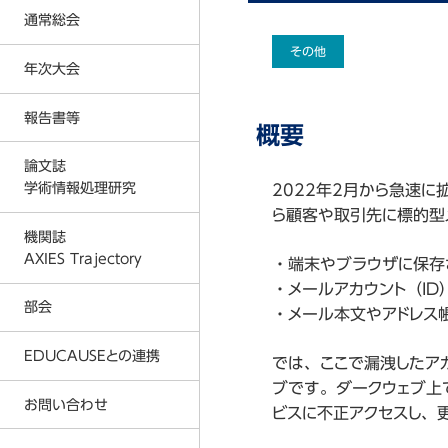
反社会的勢力に対する基本方針
通常総会
入会金および会費に関する規定
その他
プライバシーポリシー
年次大会
2026年度通常総会の結果
事務局
2026年
2025年度通常総会の結果
報告書等
2026年度 年次大会
概要
AXIES イベントカレンダー
2025年
2024年度通常総会の結果
2025年度 年次大会
論文誌
著作権教育教材
2024年
2023年度通常総会の結果
学術情報処理研究
2022年2月から急速に
2024年度 年次大会
情報倫理デジタルビデオ
2023年
2026年
ら顧客や取引先に標的型
2022年度通常総会の結果
2023年度 年次大会
機関誌
各種刊行物
2022年
2025年
AXIES Trajectory
2021年度通常総会の結果
・端末やブラウザに保存
2022年度 年次大会
ICT利活用調査
2021年
2024年
・メールアカウント（ID
2020年度通常総会の結果
部会
2021年度 年次大会
・メール本文やアドレ
MOOC等調査
2020年
2023年
2019年度通常総会の結果
2020年度 年次大会
EDUCAUSEとの連携
大学ICT推進協議会 年次大会論文
2019年
2022年
では、ここで漏洩したア
2018年度通常総会の結果
2019年度 年次大会
ブです。ダークウェブ上
2018年
2021年
お問い合わせ
AXIES@EDUCAUSE 2025 Nashvi
ビスに不正アクセスし、
2017年度通常総会の結果
2018年度 年次大会
2017年
2020年
AXIES@EDUCASE 2024 San Ant