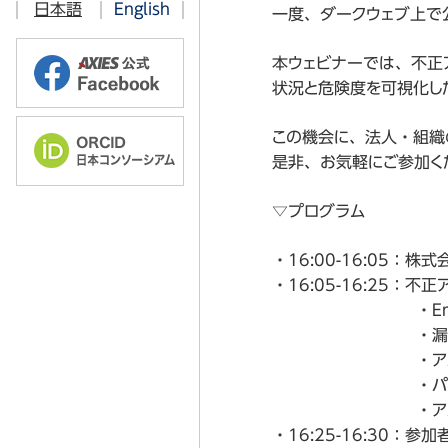
日本語
English
過去のお知らせ
一度、ダークウェブ上で
2016年
2019年
AXIES@EDUCASE 2023 Chicag
本ウェビナーでは、不正
2015年
2018年
AXIES@EDUCASE 2019 Chicag
状況と危険度を可視化し
2014年
AXIES@EDUCASE 2018 Denver
この機会に、法人・組織
2013年
AXIES@EDUCASE 2017 Philade
是非、お気軽にご参加く
2012年
AXIES@EDUCASE 2016 Anahe
▽プログラム
AXIES@EDUCASE 2015 Indianap
・16:00-16:05：
・16:05-16:25
・Emotet
・漏洩アカウント
・アカウント漏洩
・パスワード
・アカウント
・16:25-16:30：