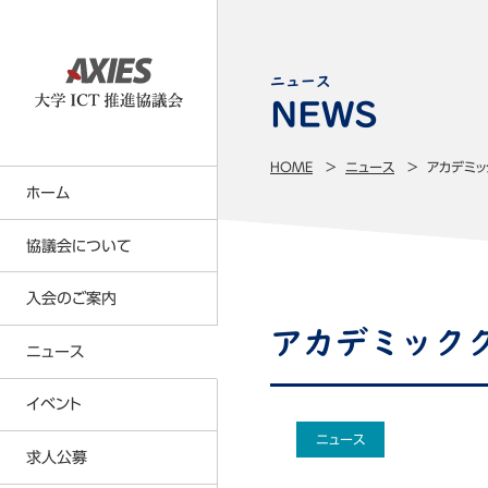
ニュース
HOME
ニュース
アカデミ
ホーム
協議会について
入会のご案内
大学ICT推進協議会の事業内容
アカデミック
事業計画・事業報告
ニュース
正会員について
名簿（会員・役員・所属研究者）
賛助会員について
イベント
定款・各種規則等
会員特典
ニュース
求人公募
貸借対照表
年会費の請求及び納入の方法につい