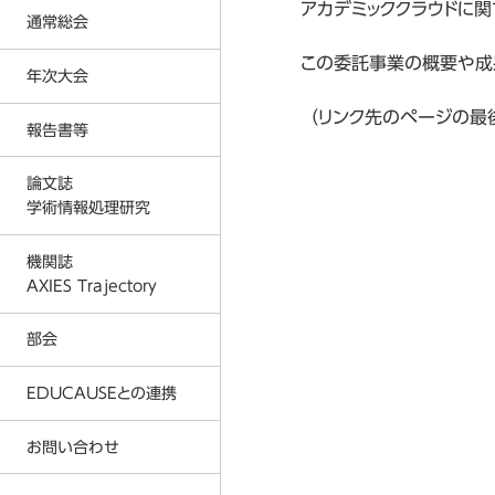
アカデミッククラウドに
反社会的勢力に対する基本方針
通常総会
入会金および会費に関する規定
プライバシーポリシー
この委託事業の概要や成
年次大会
2026年度通常総会の結果
事務局
2026年
（リンク先のページの最
2025年度通常総会の結果
報告書等
2026年度 年次大会
AXIES イベントカレンダー
2025年
2024年度通常総会の結果
2025年度 年次大会
論文誌
著作権教育教材
2024年
2023年度通常総会の結果
学術情報処理研究
2024年度 年次大会
情報倫理デジタルビデオ
2023年
2026年
2022年度通常総会の結果
2023年度 年次大会
機関誌
各種刊行物
2022年
2025年
AXIES Trajectory
2021年度通常総会の結果
2022年度 年次大会
ICT利活用調査
2021年
2024年
2020年度通常総会の結果
部会
2021年度 年次大会
MOOC等調査
2020年
2023年
2019年度通常総会の結果
2020年度 年次大会
EDUCAUSEとの連携
大学ICT推進協議会 年次大会論文
2019年
2022年
2018年度通常総会の結果
2019年度 年次大会
2018年
2021年
お問い合わせ
AXIES@EDUCAUSE 2025 Nashvi
2017年度通常総会の結果
2018年度 年次大会
2017年
2020年
AXIES@EDUCASE 2024 San Ant