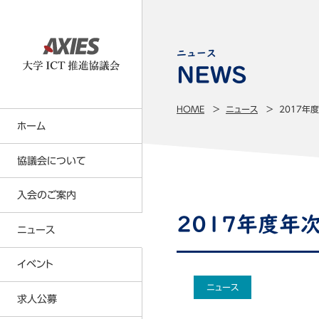
ニュース
HOME
ニュース
2017年
ホーム
協議会について
入会のご案内
大学ICT推進協議会の事業内容
2017年度年
事業計画・事業報告
ニュース
正会員について
名簿（会員・役員・所属研究者）
賛助会員について
イベント
定款・各種規則等
会員特典
ニュース
求人公募
貸借対照表
年会費の請求及び納入の方法につい