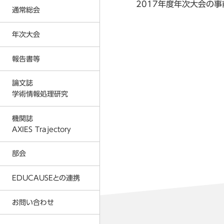
2017年度年次大会の
反社会的勢力に対する基本方針
通常総会
入会金および会費に関する規定
プライバシーポリシー
年次大会
2026年度通常総会の結果
事務局
2026年
2025年度通常総会の結果
報告書等
2026年度 年次大会
AXIES イベントカレンダー
2025年
2024年度通常総会の結果
2025年度 年次大会
論文誌
著作権教育教材
2024年
2023年度通常総会の結果
学術情報処理研究
2024年度 年次大会
情報倫理デジタルビデオ
2023年
2026年
2022年度通常総会の結果
2023年度 年次大会
機関誌
各種刊行物
2022年
2025年
AXIES Trajectory
2021年度通常総会の結果
2022年度 年次大会
ICT利活用調査
2021年
2024年
2020年度通常総会の結果
部会
2021年度 年次大会
MOOC等調査
2020年
2023年
2019年度通常総会の結果
2020年度 年次大会
EDUCAUSEとの連携
大学ICT推進協議会 年次大会論文
2019年
2022年
2018年度通常総会の結果
2019年度 年次大会
2018年
2021年
お問い合わせ
AXIES@EDUCAUSE 2025 Nashvi
2017年度通常総会の結果
2018年度 年次大会
2017年
2020年
AXIES@EDUCASE 2024 San Ant