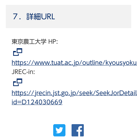
７．詳細URL
東京農工大学 HP:
https://www.tuat.ac.jp/outline/kyousyo
JREC-in:
https://jrecin.jst.go.jp/seek/SeekJorDetai
id=D124030669