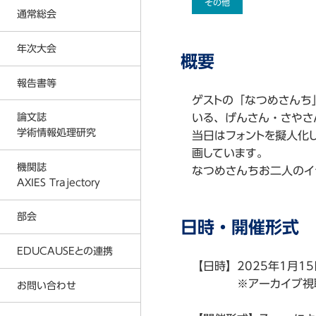
その他
反社会的勢力に対する基本方針
通常総会
入会金および会費に関する規定
プライバシーポリシー
年次大会
2026年度通常総会の結果
概要
事務局
2026年
2025年度通常総会の結果
報告書等
2026年度 年次大会
AXIES イベントカレンダー
2025年
ゲストの「なつめさんち
2024年度通常総会の結果
2025年度 年次大会
いる、げんさん・さやさ
論文誌
著作権教育教材
2024年
2023年度通常総会の結果
学術情報処理研究
当日はフォントを擬人化
2024年度 年次大会
情報倫理デジタルビデオ
2023年
2026年
画しています。
2022年度通常総会の結果
2023年度 年次大会
機関誌
なつめさんちお二人のイ
各種刊行物
2022年
2025年
AXIES Trajectory
2021年度通常総会の結果
2022年度 年次大会
ICT利活用調査
2021年
2024年
2020年度通常総会の結果
部会
2021年度 年次大会
日時・開催形式
MOOC等調査
2020年
2023年
2019年度通常総会の結果
2020年度 年次大会
EDUCAUSEとの連携
大学ICT推進協議会 年次大会論文
2019年
2022年
2018年度通常総会の結果
【日時】2025年1月15
2019年度 年次大会
2018年
2021年
※アーカイブ視聴は
お問い合わせ
AXIES@EDUCAUSE 2025 Nashvi
2017年度通常総会の結果
2018年度 年次大会
2017年
2020年
AXIES@EDUCASE 2024 San Ant