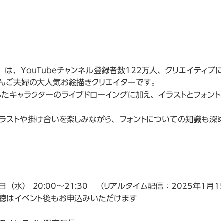
」は、YouTubeチャンネル登録者数122万人、クリエイティ
んご夫婦の大人気お絵描きクリエイターです。
したキャラクターのライブドローイングに加え、イラストとフォン
ラストや掛け合いを楽しみながら、フォントについての知識も深
集
日（水） 20:00～21:30 （リアルタイム配信：2025年1月1
イベント後もお申込みいただけます
lle
onio