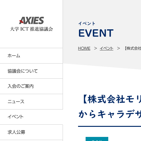
イベント
HOME
イベント
【株式会社
ホーム
協議会について
入会のご案内
大学ICT推進協議会の事業内容
【株式会社モ
事業計画・事業報告
ニュース
正会員について
名簿（会員・役員・所属研究者）
からキャラデザ
賛助会員について
イベント
定款・各種規則等
会員特典
求人公募
貸借対照表
年会費の請求及び納入の方法につい