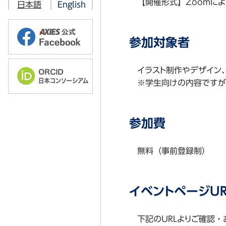
【開催形式】Zoomに
日本語
English
過去のお知らせ
2016年
2019年
AXIES@EDUCASE 2023 Chicag
2015年
2018年
AXIES@EDUCASE 2019 Chicag
参加対象者
2014年
AXIES@EDUCASE 2018 Denver
イラスト制作やデザイン
2013年
AXIES@EDUCASE 2017 Philade
※学生向けの内容ですが
2012年
AXIES@EDUCASE 2016 Anahe
AXIES@EDUCASE 2015 Indianap
参加費
無料（事前登録制）
イベントページU
下記のURLよりご確認