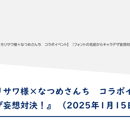
モリサワ様×なつめさんち コラボイベント】『フォントの名前からキャラデザ妄想対決
リサワ様×なつめさんち コラボ
妄想対決！』 （2025年1月1
て