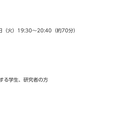
o
o
日（火）19:30〜20:40（約70分）
lphia
im
olis
する学生、研究者の方