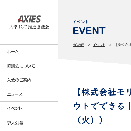
イベント
HOME
イベント
【株式会社
ホーム
協議会について
入会のご案内
大学ICT推進協議会の事業内容
【株式会社モ
事業計画・事業報告
ニュース
正会員について
名簿（会員・役員・所属研究者）
ウトでできる！
賛助会員について
イベント
定款・各種規則等
会員特典
（火））
求人公募
貸借対照表
年会費の請求及び納入の方法につい