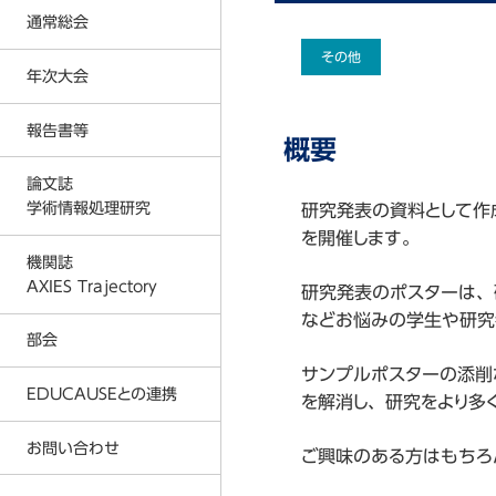
反社会的勢力に対する基本方針
通常総会
入会金および会費に関する規定
その他
プライバシーポリシー
年次大会
2026年度通常総会の結果
事務局
2026年
2025年度通常総会の結果
報告書等
2026年度 年次大会
概要
AXIES イベントカレンダー
2025年
2024年度通常総会の結果
2025年度 年次大会
論文誌
著作権教育教材
2024年
2023年度通常総会の結果
学術情報処理研究
研究発表の資料として作
2024年度 年次大会
情報倫理デジタルビデオ
2023年
2026年
を開催します。
2022年度通常総会の結果
2023年度 年次大会
機関誌
各種刊行物
2022年
2025年
AXIES Trajectory
2021年度通常総会の結果
研究発表のポスターは、
2022年度 年次大会
ICT利活用調査
2021年
2024年
などお悩みの学生や研究
2020年度通常総会の結果
部会
2021年度 年次大会
MOOC等調査
2020年
2023年
2019年度通常総会の結果
サンプルポスターの添削
2020年度 年次大会
EDUCAUSEとの連携
大学ICT推進協議会 年次大会論文
2019年
2022年
を解消し、研究をより多
2018年度通常総会の結果
2019年度 年次大会
2018年
2021年
お問い合わせ
AXIES@EDUCAUSE 2025 Nashvi
ご興味のある方はもちろ
2017年度通常総会の結果
2018年度 年次大会
2017年
2020年
AXIES@EDUCASE 2024 San Ant