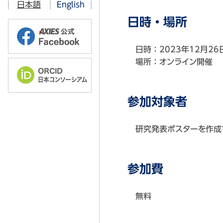
日本語
English
過去のお知らせ
2016年
2019年
AXIES@EDUCASE 2023 Chicag
日時・場所
2015年
2018年
AXIES@EDUCASE 2019 Chicag
日時：2023年12月26
2014年
AXIES@EDUCASE 2018 Denver
場所：オンライン開催
2013年
AXIES@EDUCASE 2017 Philade
2012年
AXIES@EDUCASE 2016 Anahe
参加対象者
AXIES@EDUCASE 2015 Indianap
研究発表ポスターを作成
参加費
無料